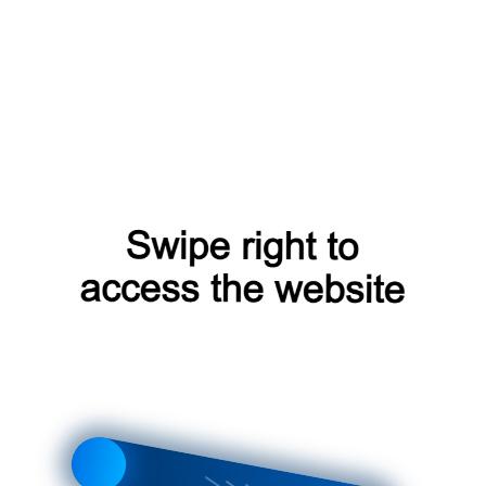
плав / глазированная керамика /
ур
см