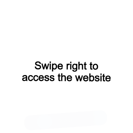
плав / Swarovski
BW